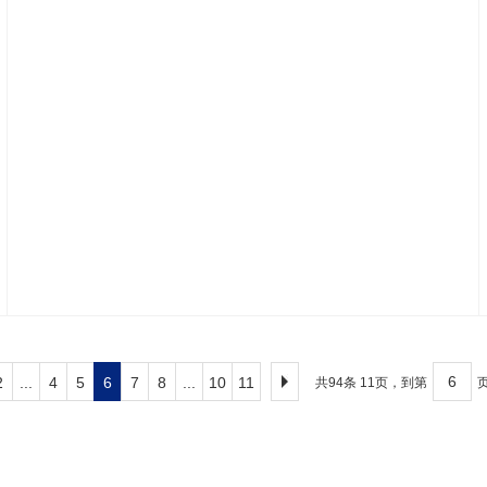
2
...
4
5
6
7
8
...
10
11
共94条 11页，到第