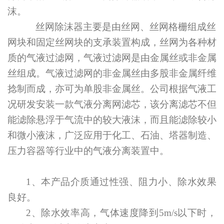
沫。
丝网除沫器主要是由丝网、丝网格栅组成丝
网块和固定丝网块的支承装置构成，丝网为各种材
质的气液过滤网，气液过滤网是由金属丝或非金属
丝组成。气液过滤网的非金属丝由多股非金属纤维
捻制而成，亦可为单股非金属丝。
公司根据气液工
况研发安装一款气液分离网滤芯，
该
分离滤芯
不但
能滤除悬浮于气流中的较大液沫，而且能滤除较小
和微小液沫，广泛应用于化工、石油、塔器制造、
压力容器等行业中的气液分离装置中。
1、
本产品介质通过性强、阻力小、
除
水效果
良好
。
2、
除水效率高
，气体速度降到
5m/s以下时，