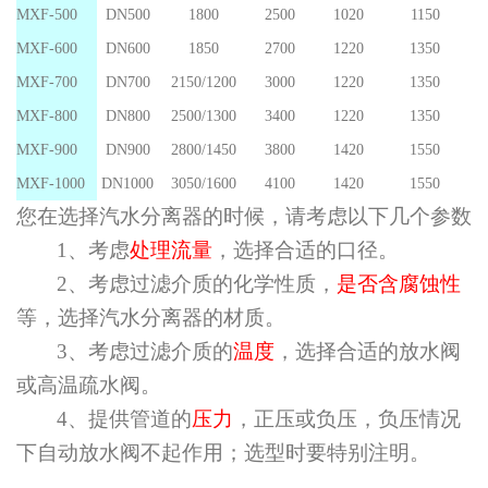
MXF-500
DN500
1
800
2
5
00
1020
1150
MXF-600
DN600
1850
2700
1220
1350
MXF-700
DN700
2150/1200
3000
1220
1350
MXF-800
DN800
2500/1300
3400
1220
1350
MXF-900
DN900
2800/1450
3800
1420
1550
MXF-1000
DN1000
3050/1600
4100
1420
1550
您在选择
汽水分离器
的时候，请考虑以下几个参数
1、考虑
处理流量
，选择合适的口径。
2、考虑过滤介质的化学性质，
是否含腐蚀性
等，选择汽水分离器的材质。
3、考虑过滤介质的
温度
，选择合适的放水阀
或高温疏水阀。
4、提供管道的
压力
，正压或负压，负压情况
下自动放水阀不起作用；选型时要特别注明。