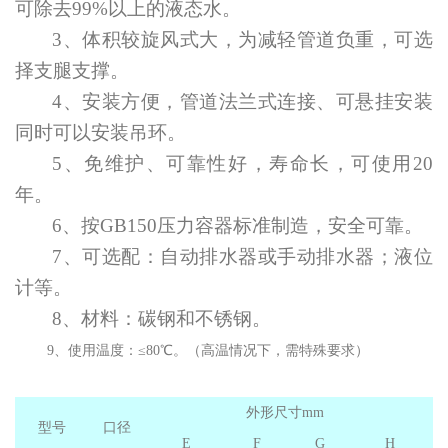
可除去99%
以上
的液态水
。
3、
体积
较旋风式大，为减轻管道负重，可选
择支腿支撑。
4、
安装方便，管道
法兰
式连接、可悬挂安装
同时可以安装吊环。
5、
免维护、可靠性好
，
寿命长
，
可使用20
年
。
6、
按GB150压力容器标准制造，安全可靠
。
7、
可选配：自动排水器或手动排水器；液位
计
等。
8、
材料：碳钢和
不锈钢
。
9、
使用温度：≤
80℃。（高温情况下，需特殊要求）
外形尺寸mm
型号
口径
E
F
G
H