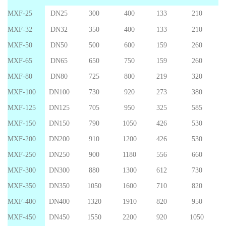
MXF-
25
DN25
300
400
133
210
MXF-
32
DN32
350
400
133
210
MXF-
50
DN50
500
600
159
260
MXF-
65
DN65
650
7
50
159
260
MXF-
80
DN80
725
8
00
219
320
MXF-
100
DN100
730
920
273
380
MXF-
125
DN125
705
950
325
585
MXF-
150
DN150
790
1050
426
530
MXF-
200
DN200
910
1200
426
530
MXF-
250
DN2
50
900
1
180
556
660
MXF-
300
DN300
8
80
1300
6
12
730
MXF-
3
5
0
DN3
50
1050
1
6
00
710
820
MXF-
400
DN400
1
320
1910
820
950
MXF-
450
DN450
1550
2200
920
1050